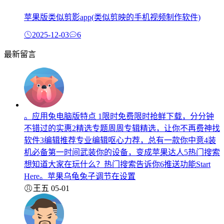
苹果版类似剪影app(类似剪映的手机视频制作软件)
2025-12-03
6
最新留言
。应用兔电脑版特点 1限时免费限时抢鲜下载，分分钟
不错过的实惠2精选专题周周专辑精选，让你不再费神找
软件3编辑推荐专业编辑呕心力荐，总有一款你中意4装
机必备第一时间武装你的设备，变成苹果达人5热门搜索
想知道大家在玩什么？热门搜索告诉你6推送功能Start
Here。苹果乌龟兔子调节在设置
王五
05-01