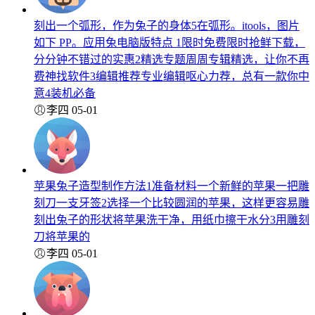
刻出一个弧形，作为兔子的身体5在弧形。itools，图片
如下 PP。应用兔电脑版特点 1限时免费限时抢鲜下载，
分分钟不错过的实惠2精选专题周周专辑精选，让你不再
费神找软件3编辑推荐专业编辑呕心力荐，总有一款你中
意4装机必备
李四
05-01
苹果兔子造型制作方法1准备材料一个新鲜的苹果一把雕
刻刀一支牙签2选择一个比较圆润的苹果，这样更容易雕
刻出兔子的形状将苹果洗干净，用纸巾擦干水分3用雕刻
刀将苹果的
李四
05-01