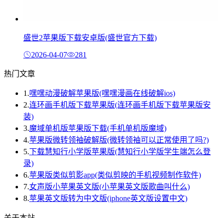
盛世2苹果版下载安卓版(盛世官方下载)
2026-04-07
281
热门文章
1.
嘿嘿动漫破解苹果版(嘿嘿漫画在线破解ios)
2.
连环画手机版下载苹果版(连环画手机版下载苹果版安
装)
3.
魔域单机版苹果版下载(手机单机版魔域)
4.
苹果版微转领袖破解版(微转领袖可以正常使用了吗?)
5.
下载慧知行小学版苹果版(慧知行小学版学生端怎么登
录)
6.
苹果版类似剪影app(类似剪映的手机视频制作软件)
7.
女声版小苹果英文版(小苹果英文版歌曲叫什么)
8.
苹果英文版转为中文版(iphone英文版设置中文)
关于本站