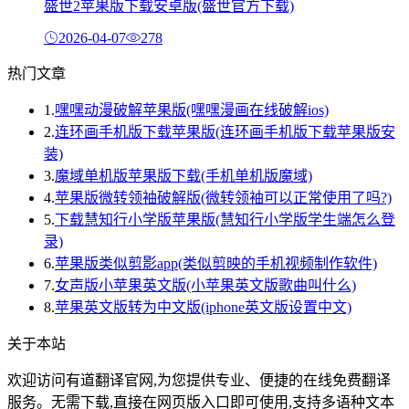
盛世2苹果版下载安卓版(盛世官方下载)
2026-04-07
278
热门文章
1.
嘿嘿动漫破解苹果版(嘿嘿漫画在线破解ios)
2.
连环画手机版下载苹果版(连环画手机版下载苹果版安
装)
3.
魔域单机版苹果版下载(手机单机版魔域)
4.
苹果版微转领袖破解版(微转领袖可以正常使用了吗?)
5.
下载慧知行小学版苹果版(慧知行小学版学生端怎么登
录)
6.
苹果版类似剪影app(类似剪映的手机视频制作软件)
7.
女声版小苹果英文版(小苹果英文版歌曲叫什么)
8.
苹果英文版转为中文版(iphone英文版设置中文)
关于本站
欢迎访问有道翻译官网,为您提供专业、便捷的在线免费翻译
服务。无需下载,直接在网页版入口即可使用,支持多语种文本