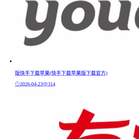
版快手下载苹果(快手下载苹果版下载官方)
2026-04-23
314