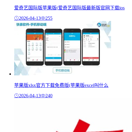
爱奇艺国际版苹果版(爱奇艺国际版最新版官网下载ios
2026-04-13
255
苹果版xlsx官方下载免费版(苹果版excel叫什么
2026-04-13
240