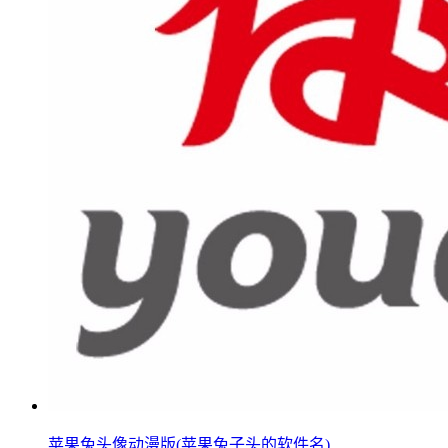
苹果兔头像动漫版(苹果兔子头的软件名)