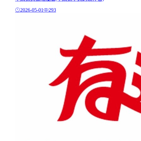
2026-05-01
293