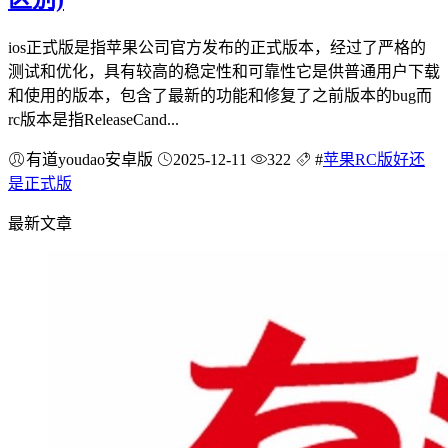
ios正式版是指苹果公司官方发布的正式版本，经过了严格的
测试和优化，具有较高的稳定性和可靠性它是供普通用户下载
和使用的版本，包含了最新的功能和修复了之前版本的bug而
rc版本是指ReleaseCand...
有道youdao安卓版
2025-12-11
322
#
苹果RC版好还
是正式版
最新文章