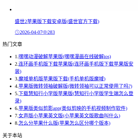
盛世2苹果版下载安卓版(盛世官方下载)
2026-04-07
283
热门文章
1.
嘿嘿动漫破解苹果版(嘿嘿漫画在线破解ios)
2.
连环画手机版下载苹果版(连环画手机版下载苹果版安
装)
3.
魔域单机版苹果版下载(手机单机版魔域)
4.
苹果版微转领袖破解版(微转领袖可以正常使用了吗?)
5.
下载慧知行小学版苹果版(慧知行小学版学生端怎么登
录)
6.
苹果版类似剪影app(类似剪映的手机视频制作软件)
7.
女声版小苹果英文版(小苹果英文版歌曲叫什么)
8.
怎么分苹果什么版(苹果怎么区分哪个版本)
关于本站